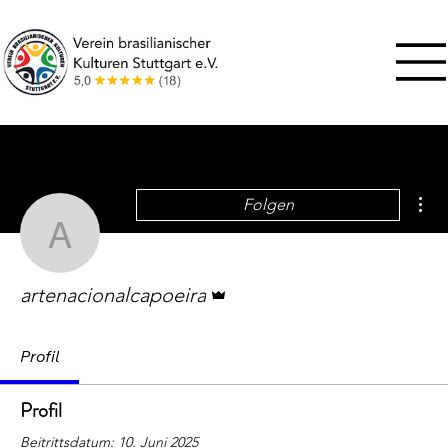
Wei
Folgen
artenacionalcapoeira
Administrator
artenacionalcapoeira
Profil
Profil
Beitrittsdatum: 10. Juni 2025